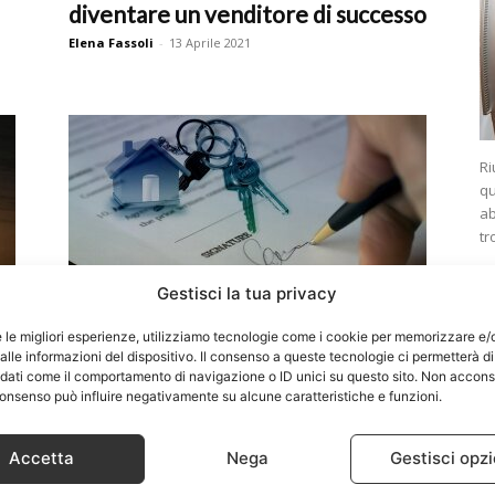
diventare un venditore di successo
Elena Fassoli
-
13 Aprile 2021
Ri
qu
ab
tr
Agente immobiliare
Gestisci la tua privacy
Come diventare agente
e le migliori esperienze, utilizziamo tecnologie come i cookie per memorizzare e/
immobiliare: studi da fare e
lle informazioni del dispositivo. Il consenso a queste tecnologie ci permetterà di
opportunità lavorative
 dati come il comportamento di navigazione o ID unici su questo sito. Non accons
l consenso può influire negativamente su alcune caratteristiche e funzioni.
Elena Fassoli
-
30 Ottobre 2020
Accetta
Nega
Gestisci opzi