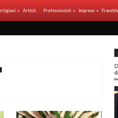
Artigiani
Artisti
Professionisti
Imprese
Franchi
D
d
El