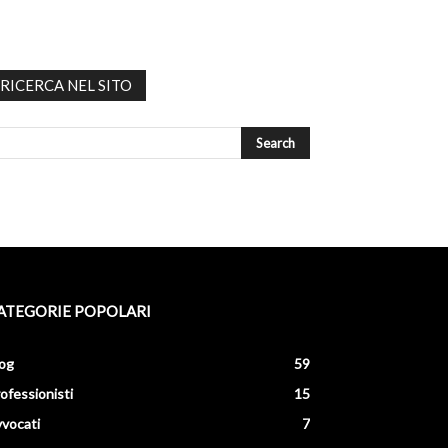
RICERCA NEL SITO
ATEGORIE POPOLARI
og
59
ofessionisti
15
vocati
7