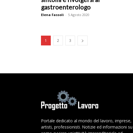
gastroenterologo
Elena Fassoli
-
5 Agosto 2020
1
2
3
Portale dedicato al mondo del lavoro, imprese,
artisti, professionisti. Notizie ed informazioni su