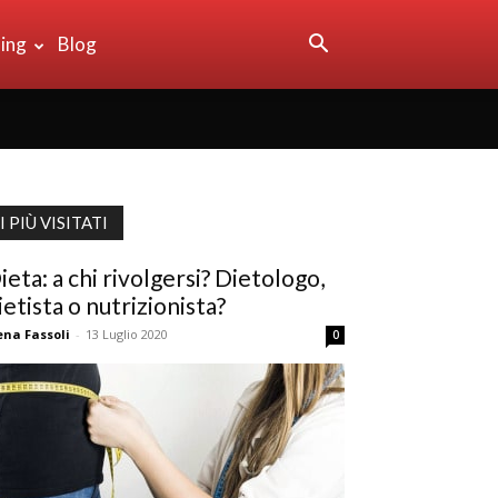
sing
Blog
I PIÙ VISITATI
ieta: a chi rivolgersi? Dietologo,
ietista o nutrizionista?
ena Fassoli
-
13 Luglio 2020
0