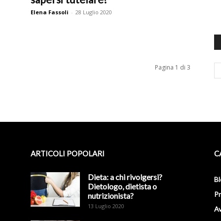
Elena Fassoli
-
28 Luglio 2020
Pagina 1 di 3
ARTICOLI POPOLARI
C
Dieta: a chi rivolgersi?
Bl
Dietologo, dietista o
Pr
nutrizionista?
13 Luglio 2020
Av