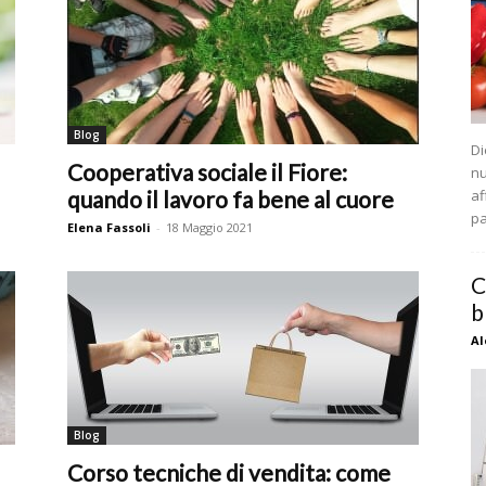
Blog
Di
Cooperativa sociale il Fiore:
nu
quando il lavoro fa bene al cuore
af
pa
Elena Fassoli
-
18 Maggio 2021
C
b
Al
Blog
Corso tecniche di vendita: come