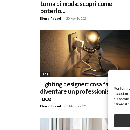
torna di moda: scopri come
poterlo...
Elena Fassoli
-
30 Aprile 2021
Blog
Lighting designer: cosa fa e come
Per fornir
diventare un professionista della
accedere a
luce
elaborare
ritirare i
Elena Fassoli
-
3 Marzo 2021