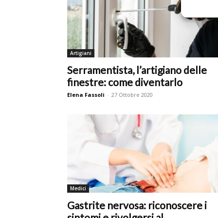
Artigiani
Serramentista, l’artigiano delle
finestre: come diventarlo
Elena Fassoli
-
27 Ottobre 2020
Medici
Gastrite nervosa: riconoscere i
sintomi e rivolgersi al