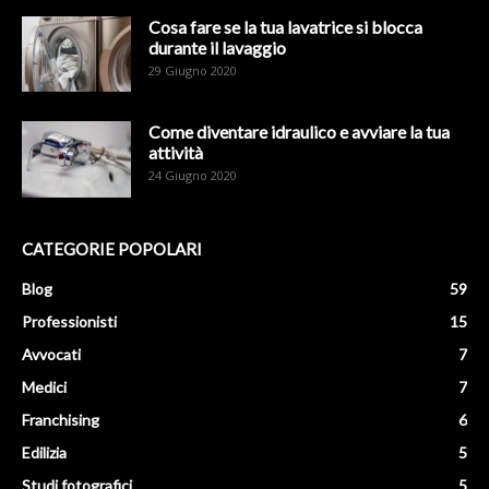
Cosa fare se la tua lavatrice si blocca
durante il lavaggio
29 Giugno 2020
Come diventare idraulico e avviare la tua
attività
24 Giugno 2020
CATEGORIE POPOLARI
Blog
59
Professionisti
15
Avvocati
7
Medici
7
Franchising
6
Edilizia
5
Studi fotografici
5