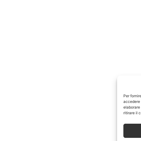
Per fornir
accedere a
elaborare
ritirare i