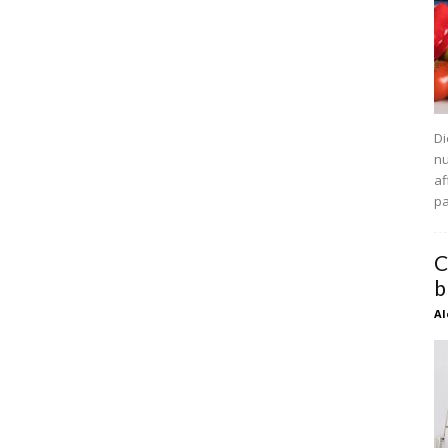
Di
nu
af
pa
C
b
Al