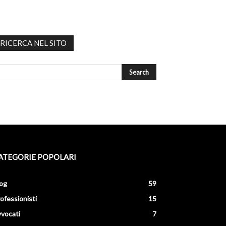
RICERCA NEL SITO
ATEGORIE POPOLARI
og
59
ofessionisti
15
vocati
7