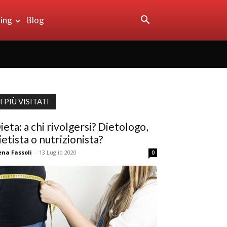
sing
Blog
I PIÙ VISITATI
ieta: a chi rivolgersi? Dietologo,
ietista o nutrizionista?
ena Fassoli
-
13 Luglio 2020
0