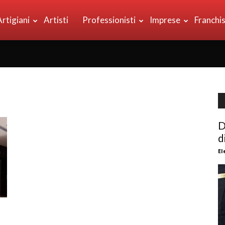
Artigiani
Artisti
Professionisti
Imprese
Franchi
D
d
El